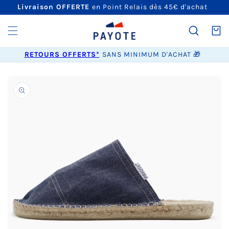
ET
Livraison OFFERTE
en Point Relais dès 45€ d'achat
PASSER
AU
CONTENU
Panier
RETOURS OFFERTS*
SANS MINIMUM D'ACHAT 🎁
PASSER AUX
INFORMATIONS
PRODUITS