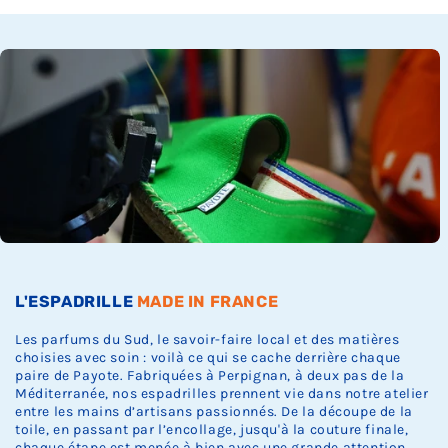
Ÿ
c
c
c
c
c
s
k
k
k
k
k
t
.
.
.
.
.
o
c
k
.
L'ESPADRILLE
MADE IN FRANCE
Les parfums du Sud, le savoir-faire local et des matières
choisies avec soin : voilà ce qui se cache derrière chaque
paire de Payote. Fabriquées à Perpignan, à deux pas de la
Méditerranée, nos espadrilles prennent vie dans notre atelier
entre les mains d’artisans passionnés. De la découpe de la
toile, en passant par l’encollage, jusqu'à la couture finale,
chaque étape est menée à bien avec une grande attention