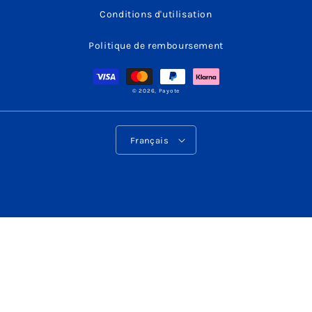
Conditions d'utilisation
Politique de remboursement
Moyens
de
paiement
© 2026,
Payote
L
Français
a
n
g
u
e