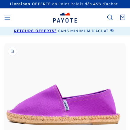
ET
Livraison OFFERTE
en Point Relais dès 45€ d'achat
PASSER
AU
CONTENU
Panier
RETOURS OFFERTS*
SANS MINIMUM D'ACHAT 🎁
PASSER AUX
INFORMATIONS
PRODUITS