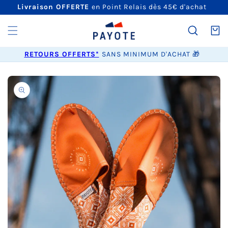
ET
Livraison OFFERTE
en Point Relais dès 45€ d'achat
PASSER
AU
CONTENU
Panier
RETOURS OFFERTS*
SANS MINIMUM D'ACHAT 🎁
PASSER AUX
INFORMATIONS
PRODUITS