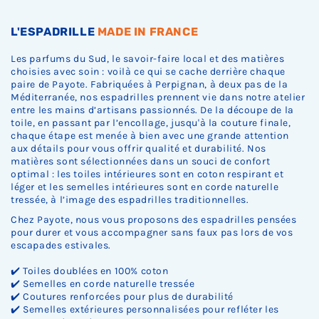
.
.
.
L'ESPADRILLE
MADE IN FRANCE
Les parfums du Sud, le savoir-faire local et des matières
choisies avec soin : voilà ce qui se cache derrière chaque
paire de Payote. Fabriquées à Perpignan, à deux pas de la
Méditerranée, nos espadrilles prennent vie dans notre atelier
entre les mains d’artisans passionnés. De la découpe de la
toile, en passant par l’encollage, jusqu'à la couture finale,
chaque étape est menée à bien avec une grande attention
aux détails pour vous offrir qualité et durabilité. Nos
matières sont sélectionnées dans un souci de confort
optimal : les toiles intérieures sont en coton respirant et
léger et les semelles intérieures sont en corde naturelle
tressée, à l’image des espadrilles traditionnelles.
Chez Payote, nous vous proposons des espadrilles pensées
pour durer et vous accompagner sans faux pas lors de vos
escapades estivales.
✔️ Toiles doublées en 100% coton
✔️ Semelles en corde naturelle tressée
✔️ Coutures renforcées pour plus de durabilité
✔️ Semelles extérieures personnalisées pour refléter les