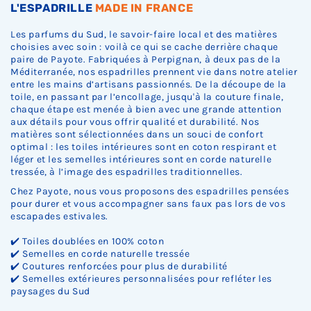
.
.
.
L'ESPADRILLE
MADE IN FRANCE
Les parfums du Sud, le savoir-faire local et des matières
choisies avec soin : voilà ce qui se cache derrière chaque
paire de Payote. Fabriquées à Perpignan, à deux pas de la
Méditerranée, nos espadrilles prennent vie dans notre atelier
entre les mains d’artisans passionnés. De la découpe de la
toile, en passant par l’encollage, jusqu'à la couture finale,
chaque étape est menée à bien avec une grande attention
aux détails pour vous offrir qualité et durabilité. Nos
matières sont sélectionnées dans un souci de confort
optimal : les toiles intérieures sont en coton respirant et
léger et les semelles intérieures sont en corde naturelle
tressée, à l’image des espadrilles traditionnelles.
Chez Payote, nous vous proposons des espadrilles pensées
pour durer et vous accompagner sans faux pas lors de vos
escapades estivales.
✔️ Toiles doublées en 100% coton
✔️ Semelles en corde naturelle tressée
✔️ Coutures renforcées pour plus de durabilité
✔️ Semelles extérieures personnalisées pour refléter les
paysages du Sud