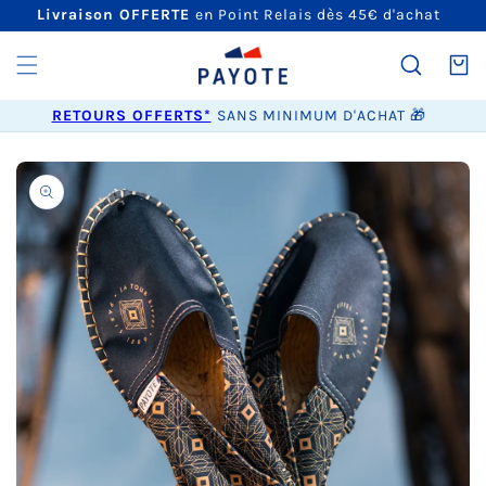
ET
Livraison OFFERTE
en Point Relais dès 45€ d'achat
PASSER
AU
CONTENU
Panier
RETOURS OFFERTS*
SANS MINIMUM D'ACHAT 🎁
PASSER AUX
INFORMATIONS
PRODUITS