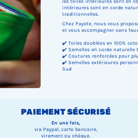
les toiles intérieures sont en c
intérieures sont en corde nature
traditionnelles.
Chez Payote, nous vous proposo
et vous accompagner sans faux 
✔️ Toiles doublées en 100% cot
✔️ Semelles en corde naturelle 
✔️ Coutures renforcées pour plu
✔️ Semelles extérieures personn
Sud
PAIEMENT SÉCURISÉ
En une fois,
via Paypal, carte bancaire,
virement ou chèque.