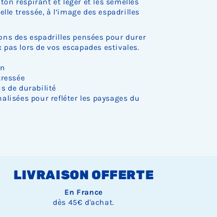
oton respirant et léger et les semelles
.
.
.
.
.
o
o
o
lle tressée, à l’image des espadrilles
c
c
c
k
k
k
.
.
.
ns des espadrilles pensées pour durer
pas lors de vos escapades estivales.
on
tressée
s de durabilité
alisées pour refléter les paysages du
LIVRAISON OFFERTE
En France
dès 45€ d'achat.