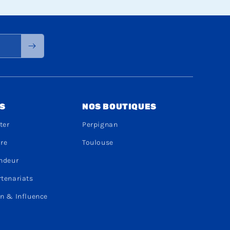
S
NOS BOUTIQUES
ter
Perpignan
dre
Toulouse
endeur
rtenariats
n & Influence