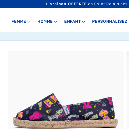
ET
Livraison OFFERTE
en Point Relais dès
PASSER
AU
CONTENU
FEMME
HOMME
ENFANT
PERSONNALISEZ 
PASSER AUX
INFORMATIONS
PRODUITS