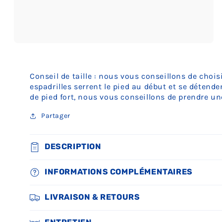
Ouvrir
le
média
3
Conseil de taille : nous vous conseillons de chois
dans
une
espadrilles serrent le pied au début et se détend
fenêtre
de pied fort, nous vous conseillons de prendre une
modale
Partager
DESCRIPTION
INFORMATIONS COMPLÉMENTAIRES
LIVRAISON & RETOURS