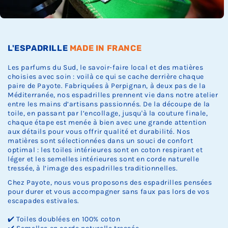
Ÿ
.
.
.
L'ESPADRILLE
MADE IN FRANCE
Les parfums du Sud, le savoir-faire local et des matières
choisies avec soin : voilà ce qui se cache derrière chaque
paire de Payote. Fabriquées à Perpignan, à deux pas de la
Méditerranée, nos espadrilles prennent vie dans notre atelier
entre les mains d’artisans passionnés. De la découpe de la
toile, en passant par l’encollage, jusqu'à la couture finale,
chaque étape est menée à bien avec une grande attention
aux détails pour vous offrir qualité et durabilité. Nos
matières sont sélectionnées dans un souci de confort
optimal : les toiles intérieures sont en coton respirant et
léger et les semelles intérieures sont en corde naturelle
tressée, à l’image des espadrilles traditionnelles.
Chez Payote, nous vous proposons des espadrilles pensées
pour durer et vous accompagner sans faux pas lors de vos
escapades estivales.
✔️ Toiles doublées en 100% coton