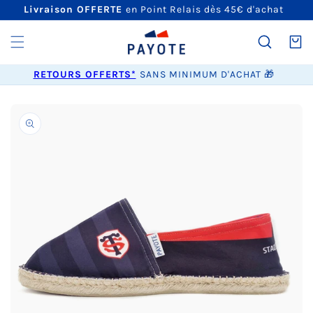
ET
Livraison OFFERTE
en Point Relais dès 45€ d'achat
PASSER
AU
CONTENU
Panier
RETOURS OFFERTS*
SANS MINIMUM D'ACHAT 🎁
PASSER AUX
INFORMATIONS
PRODUITS