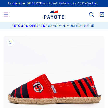
ET
Livraison OFFERTE
en Point Relais dès 45€ d'achat
PASSER
AU
CONTENU
Panier
RETOURS OFFERTS*
SANS MINIMUM D'ACHAT 🎁
PASSER AUX
INFORMATIONS
PRODUITS