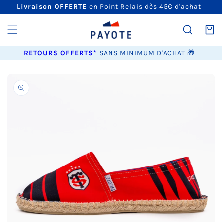
ET
Livraison OFFERTE
en Point Relais dès 45€ d'achat
PASSER
AU
CONTENU
Panier
RETOURS OFFERTS*
SANS MINIMUM D'ACHAT 🎁
PASSER AUX
INFORMATIONS
PRODUITS