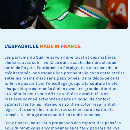
Ÿ
c
c
c
k
k
k
.
.
.
L'ESPADRILLE
MADE IN FRANCE
Les parfums du Sud, le savoir-faire local et des matières
choisies avec soin : voilà ce qui se cache derrière chaque
paire de Payote. Fabriquées à Perpignan, à deux pas de la
Méditerranée, nos espadrilles prennent vie dans notre atelier
entre les mains d’artisans passionnés. De la découpe de la
toile, en passant par l’encollage, jusqu'à la couture finale,
chaque étape est menée à bien avec une grande attention
aux détails pour vous offrir qualité et durabilité. Nos
matières sont sélectionnées dans un souci de confort
optimal : les toiles intérieures sont en coton respirant et
léger et les semelles intérieures sont en corde naturelle
tressée, à l’image des espadrilles traditionnelles.
Chez Payote, nous vous proposons des espadrilles pensées
pour durer et vous accompagner sans faux pas lors de vos