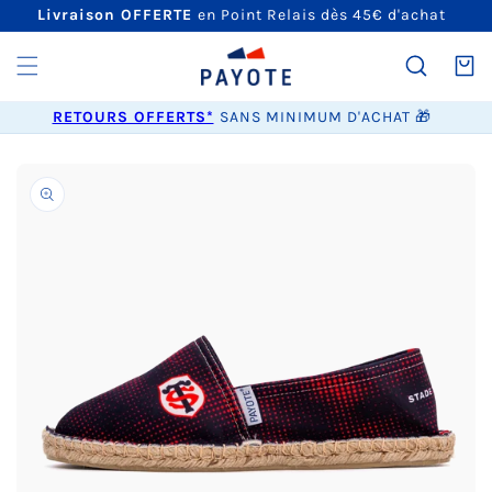
ET
Livraison OFFERTE
en Point Relais dès 45€ d'achat
PASSER
AU
CONTENU
Panier
RETOURS OFFERTS*
SANS MINIMUM D'ACHAT 🎁
PASSER AUX
INFORMATIONS
PRODUITS