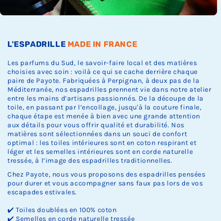
Ÿ
c
c
c
k
k
k
.
.
.
L'ESPADRILLE
MADE IN FRANCE
Les parfums du Sud, le savoir-faire local et des matières
choisies avec soin : voilà ce qui se cache derrière chaque
paire de Payote. Fabriquées à Perpignan, à deux pas de la
Méditerranée, nos espadrilles prennent vie dans notre atelier
entre les mains d’artisans passionnés. De la découpe de la
toile, en passant par l’encollage, jusqu'à la couture finale,
chaque étape est menée à bien avec une grande attention
aux détails pour vous offrir qualité et durabilité. Nos
matières sont sélectionnées dans un souci de confort
optimal : les toiles intérieures sont en coton respirant et
léger et les semelles intérieures sont en corde naturelle
tressée, à l’image des espadrilles traditionnelles.
Chez Payote, nous vous proposons des espadrilles pensées
pour durer et vous accompagner sans faux pas lors de vos
escapades estivales.
✔️ Toiles doublées en 100% coton
✔️ Semelles en corde naturelle tressée