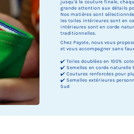
jusqu'à la couture finale, cha
grande attention aux détails pou
Nos matières sont sélectionnée
les toiles intérieures sont en c
intérieures sont en corde nature
traditionnelles.
Chez Payote, nous vous proposo
et vous accompagner sans faux 
✔️ Toiles doublées en 100% cot
✔️ Semelles en corde naturelle 
✔️ Coutures renforcées pour plu
✔️ Semelles extérieures personn
Sud