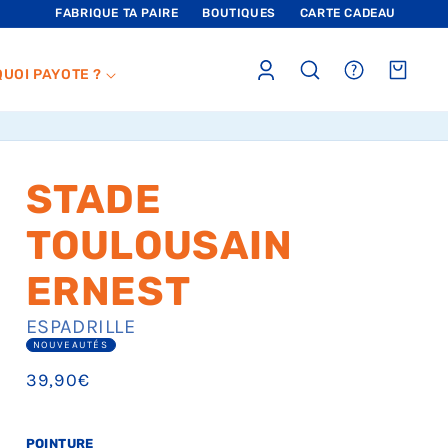
FABRIQUE TA PAIRE
BOUTIQUES
CARTE CADEAU
Connexion
sections.header.faq
Panier
QUOI PAYOTE ?
STADE
TOULOUSAIN
ERNEST
ESPADRILLE
NOUVEAUTÉS
Prix
39,90€
habituel
POINTURE