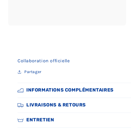
Ouvrir
le
média
3
dans
une
fenêtre
modale
Collaboration officielle
Partager
INFORMATIONS COMPLÉMENTAIRES
LIVRAISONS & RETOURS
ENTRETIEN