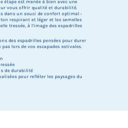
.
.
.
.
.
o
o
o
o
o
que étape est menée à bien avec une
e
e
e
e
e
r
r
r
c
c
c
c
c
s
s
s
s
s
e
e
e
r vous offrir qualité et durabilité.
k
k
k
k
k
t
t
t
t
t
d
d
d
s dans un souci de confort optimal :
.
.
.
.
.
o
o
o
o
o
e
e
e
oton respirant et léger et les semelles
c
c
c
c
c
s
s
s
lle tressée, à l’image des espadrilles
k
k
k
k
k
t
t
t
.
.
.
.
.
o
o
o
c
c
c
ns des espadrilles pensées pour durer
k
k
k
pas lors de vos escapades estivales.
.
.
.
on
tressée
s de durabilité
alisées pour refléter les paysages du