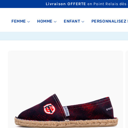
ET
Livraison OFFERTE
en Point Relais dès
PASSER
AU
CONTENU
FEMME
HOMME
ENFANT
PERSONNALISEZ 
PASSER AUX
INFORMATIONS
PRODUITS