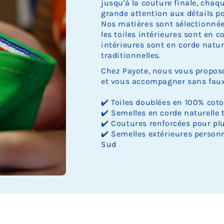
jusqu'à la couture finale, cha
grande attention aux détails pou
Nos matières sont sélectionnée
les toiles intérieures sont en c
intérieures sont en corde nature
traditionnelles.
Chez Payote, nous vous proposo
et vous accompagner sans faux 
✔️ Toiles doublées en 100% cot
✔️ Semelles en corde naturelle 
✔️ Coutures renforcées pour plu
✔️ Semelles extérieures personn
Sud