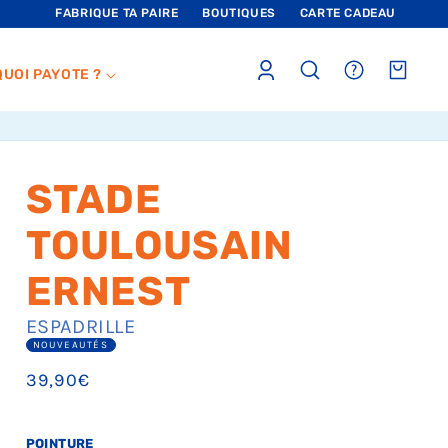
FABRIQUE TA PAIRE
BOUTIQUES
CARTE CADEAU
Connexion
sections.header.faq
Panier
QUOI PAYOTE ?
STADE
TOULOUSAIN
ERNEST
ESPADRILLE
NOUVEAUTÉS
Prix
39,90€
habituel
POINTURE