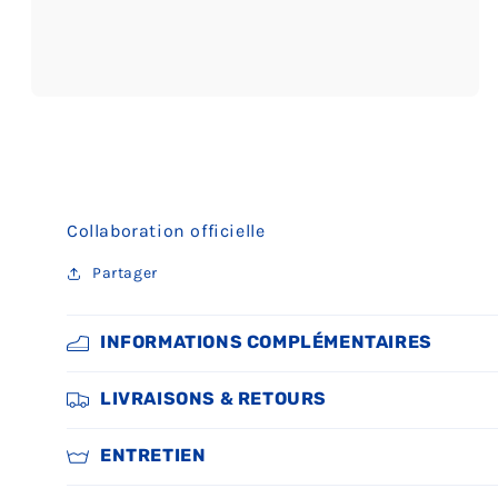
Ouvrir
le
média
3
dans
une
fenêtre
modale
Collaboration officielle
Partager
INFORMATIONS COMPLÉMENTAIRES
LIVRAISONS & RETOURS
ENTRETIEN