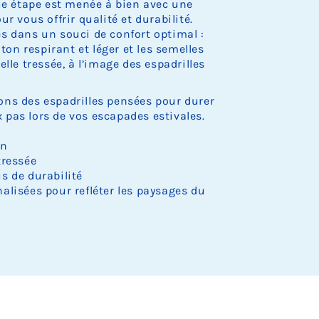
.
.
.
.
.
o
o
o
o
o
que étape est menée à bien avec une
e
e
e
e
e
r
r
r
c
c
c
c
c
s
s
s
s
s
e
e
e
r vous offrir qualité et durabilité.
k
k
k
k
k
t
t
t
t
t
d
d
d
s dans un souci de confort optimal :
.
.
.
.
.
o
o
o
o
o
e
e
e
oton respirant et léger et les semelles
c
c
c
c
c
s
s
s
lle tressée, à l’image des espadrilles
k
k
k
k
k
t
t
t
.
.
.
.
.
o
o
o
c
c
c
ns des espadrilles pensées pour durer
k
k
k
pas lors de vos escapades estivales.
.
.
.
on
tressée
s de durabilité
alisées pour refléter les paysages du