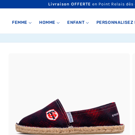
ET
Livraison OFFERTE
en Point Relais dès
PASSER
AU
CONTENU
FEMME
HOMME
ENFANT
PERSONNALISEZ 
PASSER AUX
INFORMATIONS
PRODUITS