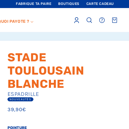
FABRIQUE TA PAIRE
BOUTIQUES
CARTE CADEAU
Connexion
sections.header.faq
Panier
QUOI PAYOTE ?
STADE
TOULOUSAIN
BLANCHE
ESPADRILLE
NOUVEAUTÉS
Prix
39,90€
habituel
POINTURE