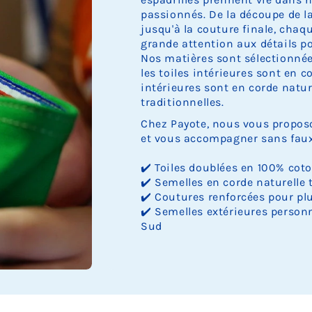
passionnés. De la découpe de la 
jusqu'à la couture finale, cha
grande attention aux détails pou
Nos matières sont sélectionnée
les toiles intérieures sont en c
intérieures sont en corde nature
traditionnelles.
Chez Payote, nous vous proposo
et vous accompagner sans faux 
✔️ Toiles doublées en 100% cot
✔️ Semelles en corde naturelle 
✔️ Coutures renforcées pour plu
✔️ Semelles extérieures personn
Sud