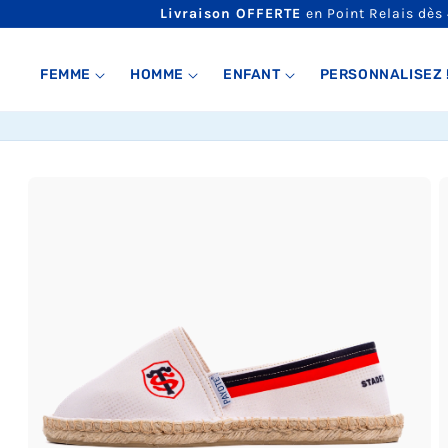
ET
Livraison OFFERTE
en Point Relais dès
PASSER
AU
CONTENU
FEMME
HOMME
ENFANT
PERSONNALISEZ 
PASSER AUX
INFORMATIONS
PRODUITS