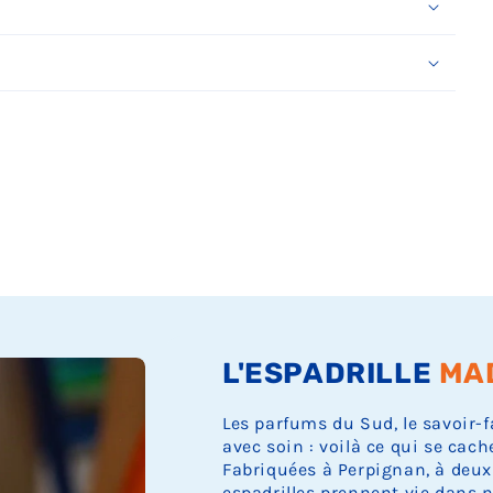
Ÿ
L'ESPADRILLE
MA
Les parfums du Sud, le savoir-f
avec soin : voilà ce qui se cach
Fabriquées à Perpignan, à deux
espadrilles prennent vie dans n