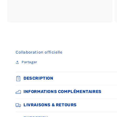
Ouvrir
O
le
le
média
m
3
4
dans
d
une
u
fenêtre
f
Collaboration officielle
modale
m
Partager
DESCRIPTION
INFORMATIONS COMPLÉMENTAIRES
LIVRAISONS & RETOURS