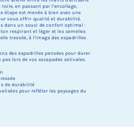
.
.
.
.
.
o
o
o
o
o
e
e
e
e
e
r
r
r
toile, en passant par l’encollage,
c
c
c
c
c
s
s
s
s
s
e
e
e
k
k
k
k
k
que étape est menée à bien avec une
t
t
t
t
t
d
d
d
.
.
.
.
.
o
o
o
o
o
e
e
e
r vous offrir qualité et durabilité.
c
c
c
c
c
s
s
s
s dans un souci de confort optimal :
k
k
k
k
k
t
t
t
oton respirant et léger et les semelles
.
.
.
.
.
o
o
o
lle tressée, à l’image des espadrilles
c
c
c
k
k
k
.
.
.
ns des espadrilles pensées pour durer
pas lors de vos escapades estivales.
on
tressée
s de durabilité
alisées pour refléter les paysages du