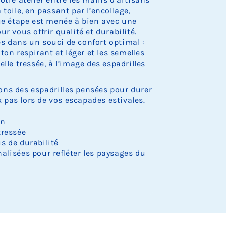
.
.
.
.
.
o
o
o
o
o
e
e
e
e
e
r
r
r
toile, en passant par l’encollage,
c
c
c
c
c
s
s
s
s
s
e
e
e
k
k
k
k
k
que étape est menée à bien avec une
t
t
t
t
t
d
d
d
.
.
.
.
.
o
o
o
o
o
e
e
e
r vous offrir qualité et durabilité.
c
c
c
c
c
s
s
s
s dans un souci de confort optimal :
k
k
k
k
k
t
t
t
oton respirant et léger et les semelles
.
.
.
.
.
o
o
o
lle tressée, à l’image des espadrilles
c
c
c
k
k
k
.
.
.
ns des espadrilles pensées pour durer
pas lors de vos escapades estivales.
on
tressée
s de durabilité
alisées pour refléter les paysages du