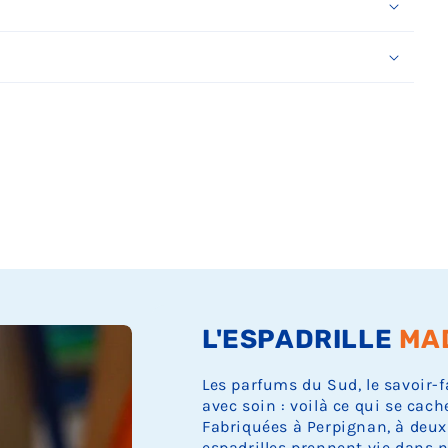
Ÿ
L'ESPADRILLE
MA
Les parfums du Sud, le savoir-f
avec soin : voilà ce qui se cach
Fabriquées à Perpignan, à deux
espadrilles prennent vie dans n