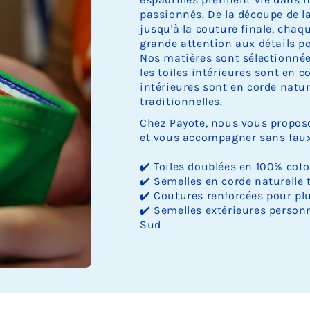
passionnés. De la découpe de la 
jusqu'à la couture finale, cha
grande attention aux détails pou
Nos matières sont sélectionnée
les toiles intérieures sont en c
intérieures sont en corde nature
traditionnelles.
Chez Payote, nous vous proposo
et vous accompagner sans faux 
✔️ Toiles doublées en 100% cot
✔️ Semelles en corde naturelle 
✔️ Coutures renforcées pour plu
✔️ Semelles extérieures personn
Sud