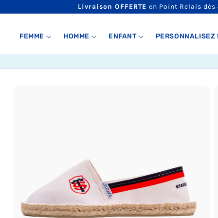
ET
Livraison OFFERTE
en Point Relais dès
PASSER
AU
CONTENU
FEMME
HOMME
ENFANT
PERSONNALISEZ 
PASSER AUX
INFORMATIONS
PRODUITS