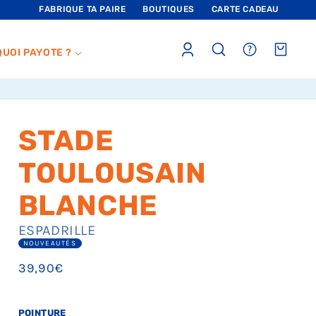
FABRIQUE TA PAIRE
BOUTIQUES
CARTE CADEAU
Connexion
sections.header.faq
Panier
QUOI PAYOTE ?
STADE
TOULOUSAIN
BLANCHE
ESPADRILLE
NOUVEAUTÉS
Prix
39,90€
habituel
POINTURE