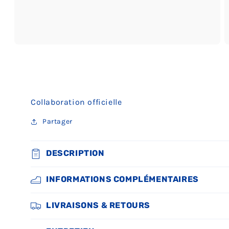
Ouvrir
O
le
le
média
m
3
4
dans
d
une
u
fenêtre
f
Collaboration officielle
modale
m
Partager
DESCRIPTION
INFORMATIONS COMPLÉMENTAIRES
LIVRAISONS & RETOURS