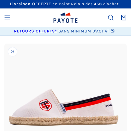
ET
Livraison OFFERTE
en Point Relais dès 45€ d'achat
PASSER
AU
CONTENU
Panier
RETOURS OFFERTS*
SANS MINIMUM D'ACHAT 🎁
PASSER AUX
INFORMATIONS
PRODUITS