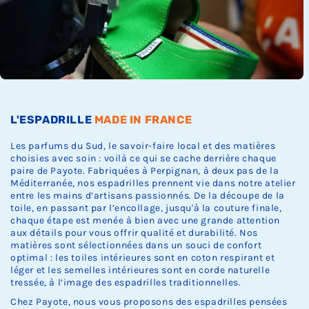
Ÿ
c
c
c
k
k
k
.
.
.
L'ESPADRILLE
MADE IN FRANCE
Les parfums du Sud, le savoir-faire local et des matières
choisies avec soin : voilà ce qui se cache derrière chaque
paire de Payote. Fabriquées à Perpignan, à deux pas de la
Méditerranée, nos espadrilles prennent vie dans notre atelier
entre les mains d’artisans passionnés. De la découpe de la
toile, en passant par l’encollage, jusqu'à la couture finale,
chaque étape est menée à bien avec une grande attention
aux détails pour vous offrir qualité et durabilité. Nos
matières sont sélectionnées dans un souci de confort
optimal : les toiles intérieures sont en coton respirant et
léger et les semelles intérieures sont en corde naturelle
tressée, à l’image des espadrilles traditionnelles.
Chez Payote, nous vous proposons des espadrilles pensées