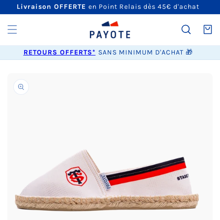
ET
Livraison OFFERTE
en Point Relais dès 45€ d'achat
PASSER
AU
CONTENU
Panier
RETOURS OFFERTS*
SANS MINIMUM D'ACHAT 🎁
PASSER AUX
INFORMATIONS
PRODUITS