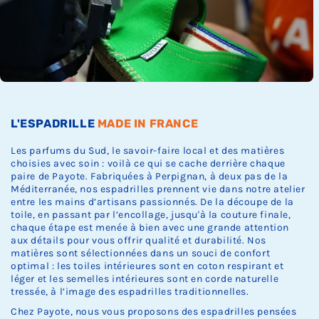
Ÿ
c
c
c
k
k
k
.
.
.
L'ESPADRILLE
MADE IN FRANCE
Les parfums du Sud, le savoir-faire local et des matières
choisies avec soin : voilà ce qui se cache derrière chaque
paire de Payote. Fabriquées à Perpignan, à deux pas de la
Méditerranée, nos espadrilles prennent vie dans notre atelier
entre les mains d’artisans passionnés. De la découpe de la
toile, en passant par l’encollage, jusqu'à la couture finale,
chaque étape est menée à bien avec une grande attention
aux détails pour vous offrir qualité et durabilité. Nos
matières sont sélectionnées dans un souci de confort
optimal : les toiles intérieures sont en coton respirant et
léger et les semelles intérieures sont en corde naturelle
tressée, à l’image des espadrilles traditionnelles.
Chez Payote, nous vous proposons des espadrilles pensées