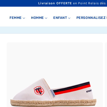
ET
Livraison OFFERTE
en Point Relais dès
PASSER
AU
CONTENU
FEMME
HOMME
ENFANT
PERSONNALISEZ 
PASSER AUX
INFORMATIONS
PRODUITS