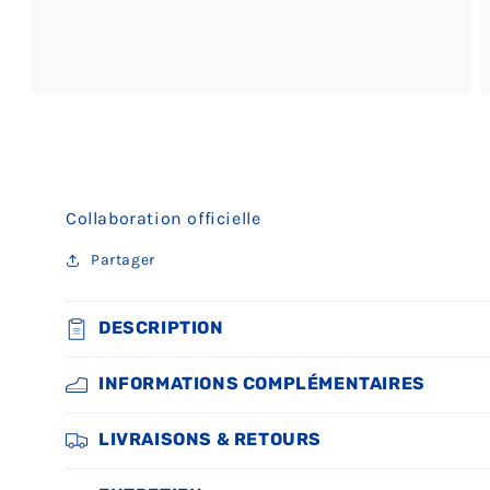
Ouvrir
O
le
le
média
m
3
4
dans
d
une
u
fenêtre
f
Collaboration officielle
modale
m
Partager
DESCRIPTION
INFORMATIONS COMPLÉMENTAIRES
LIVRAISONS & RETOURS