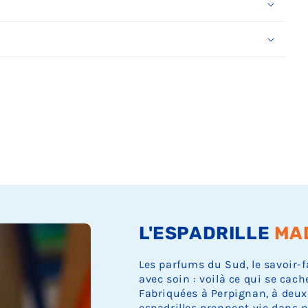
Ÿ
L'ESPADRILLE
MA
Les parfums du Sud, le savoir-f
avec soin : voilà ce qui se cach
Fabriquées à Perpignan, à deux
espadrilles prennent vie dans n