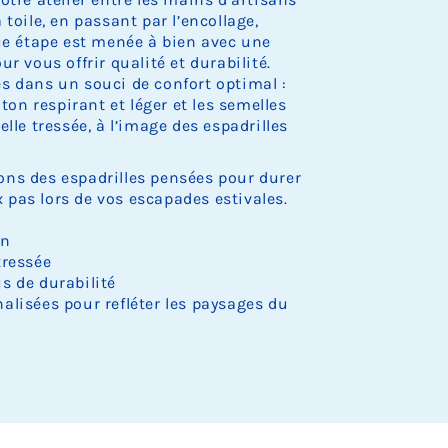
.
.
.
.
.
o
o
o
o
o
e
e
e
e
e
r
r
r
toile, en passant par l’encollage,
c
c
c
c
c
s
s
s
s
s
e
e
e
k
k
k
k
k
que étape est menée à bien avec une
t
t
t
t
t
d
d
d
.
.
.
.
.
o
o
o
o
o
e
e
e
r vous offrir qualité et durabilité.
c
c
c
c
c
s
s
s
s dans un souci de confort optimal :
k
k
k
k
k
t
t
t
oton respirant et léger et les semelles
.
.
.
.
.
o
o
o
lle tressée, à l’image des espadrilles
c
c
c
k
k
k
.
.
.
ns des espadrilles pensées pour durer
pas lors de vos escapades estivales.
on
tressée
s de durabilité
alisées pour refléter les paysages du