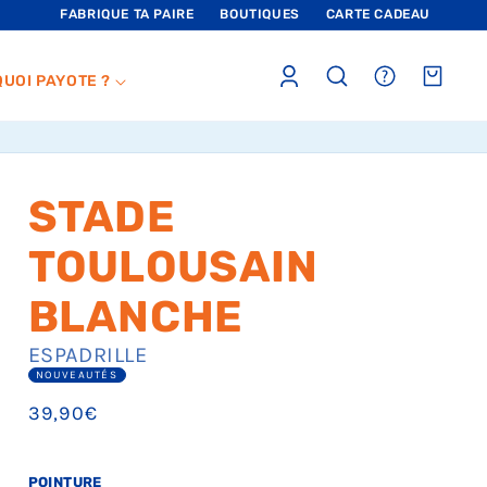
FABRIQUE TA PAIRE
BOUTIQUES
CARTE CADEAU
Connexion
sections.header.faq
Panier
QUOI PAYOTE ?
STADE
TOULOUSAIN
BLANCHE
ESPADRILLE
NOUVEAUTÉS
Prix
39,90€
habituel
POINTURE