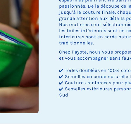
passionnés. De la découpe de la 
jusqu'à la couture finale, cha
grande attention aux détails pou
Nos matières sont sélectionnée
les toiles intérieures sont en c
intérieures sont en corde nature
traditionnelles.
Chez Payote, nous vous proposo
et vous accompagner sans faux 
✔️ Toiles doublées en 100% cot
✔️ Semelles en corde naturelle 
✔️ Coutures renforcées pour plu
✔️ Semelles extérieures personn
Sud