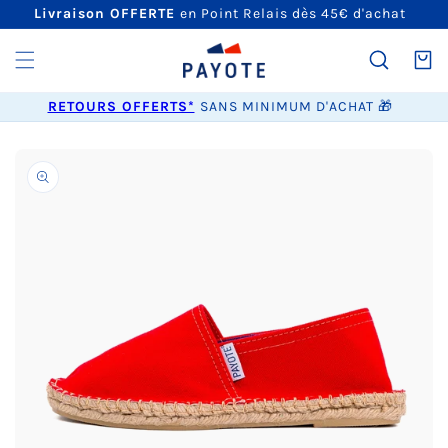
ET
Livraison OFFERTE
en Point Relais dès 45€ d'achat
PASSER
AU
CONTENU
Panier
RETOURS OFFERTS*
SANS MINIMUM D'ACHAT 🎁
PASSER AUX
INFORMATIONS
PRODUITS