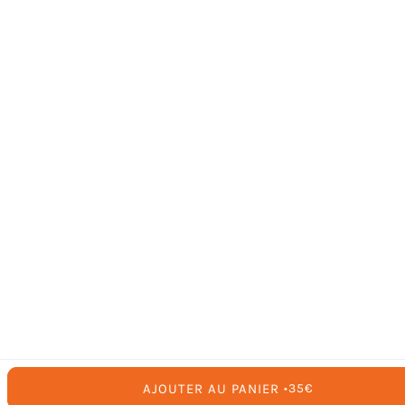
AJOUTER AU PANIER
PRIX
35€