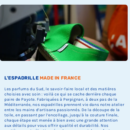
Ÿ
c
c
c
c
c
s
k
k
k
k
k
t
.
.
.
.
.
o
c
k
.
L'ESPADRILLE
MADE IN FRANCE
Les parfums du Sud, le savoir-faire local et des matières
choisies avec soin : voilà ce qui se cache derrière chaque
paire de Payote. Fabriquées à Perpignan, à deux pas de la
Méditerranée, nos espadrilles prennent vie dans notre atelier
entre les mains d’artisans passionnés. De la découpe de la
toile, en passant par l’encollage, jusqu'à la couture finale,
chaque étape est menée à bien avec une grande attention
aux détails pour vous offrir qualité et durabilité. Nos