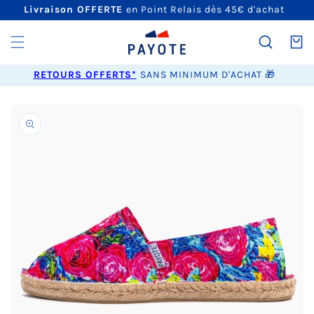
ET
Livraison OFFERTE
en Point Relais dès 45€ d'achat
PASSER
AU
CONTENU
Panier
RETOURS OFFERTS*
SANS MINIMUM D'ACHAT 🎁
PASSER AUX
INFORMATIONS
PRODUITS