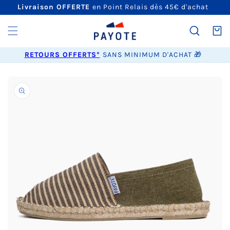
ET
Livraison OFFERTE
en Point Relais dès 45€ d'achat
PASSER
AU
CONTENU
Panier
RETOURS OFFERTS*
SANS MINIMUM D'ACHAT 🎁
PASSER AUX
INFORMATIONS
PRODUITS