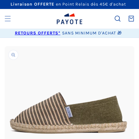
ET
Livraison OFFERTE
en Point Relais dès 45€ d'achat
PASSER
AU
CONTENU
Panier
RETOURS OFFERTS*
SANS MINIMUM D'ACHAT 🎁
PASSER AUX
INFORMATIONS
PRODUITS