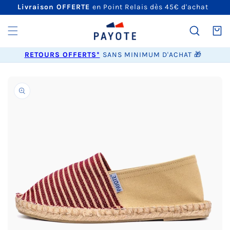
ET
Livraison OFFERTE
en Point Relais dès 45€ d'achat
PASSER
AU
CONTENU
Panier
RETOURS OFFERTS*
SANS MINIMUM D'ACHAT 🎁
PASSER AUX
INFORMATIONS
PRODUITS