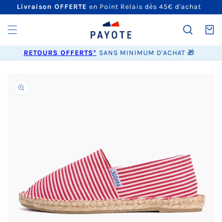
ET
Livraison OFFERTE
en Point Relais dès 45€ d'achat
PASSER
AU
CONTENU
Panier
RETOURS OFFERTS*
SANS MINIMUM D'ACHAT 🎁
PASSER AUX
INFORMATIONS
PRODUITS