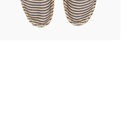
uvrir
édia
ans
ne
enêtre
odale