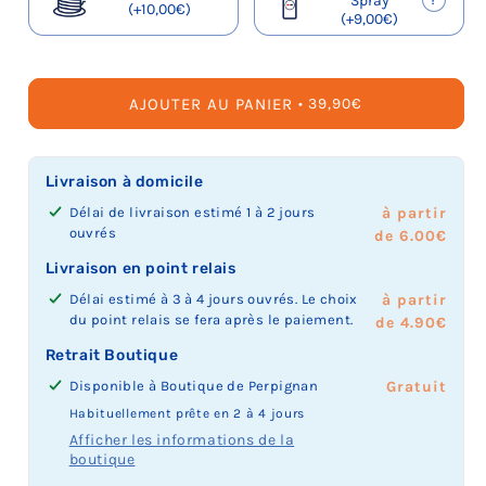
Spray
(+10,00€)
n
n
n
n
n
i
i
i
i
i
e
e
e
e
e
s
(+9,00€)
é
é
é
é
é
o
o
o
o
o
c
c
c
c
c
é
e
e
e
e
e
n
n
n
n
n
t
t
t
t
t
l
n
n
n
n
n
n
n
n
n
n
i
i
i
i
i
e
'
'
'
'
'
é
é
é
é
é
o
o
o
o
o
c
AJOUTER AU PANIER
PRIX
39,90€
e
e
e
e
e
e
e
e
e
e
n
n
n
n
n
t
HABITUEL
s
s
s
s
s
n
n
n
n
n
n
n
n
n
n
i
t
t
t
t
t
'
'
'
'
'
é
é
é
é
é
o
p
p
p
p
p
e
e
e
e
e
e
e
e
e
e
n
Livraison à domicile
l
l
l
l
l
s
s
s
s
s
n
n
n
n
n
n
u
u
u
u
u
t
t
t
t
t
'
'
'
'
'
é
Délai de livraison estimé 1 à 2 jours
à partir
s
s
s
s
s
p
p
p
p
p
e
e
e
e
e
e
ouvrés
de 6.00€
d
d
d
d
d
l
l
l
l
l
s
s
s
s
s
n
i
i
i
i
i
u
u
u
u
u
t
t
t
t
t
'
Livraison en point relais
s
s
s
s
s
s
s
s
s
s
p
p
p
p
p
e
Délai estimé à 3 à 4 jours ouvrés. Le choix
à partir
p
p
p
p
p
d
d
d
d
d
l
l
l
l
l
s
du point relais se fera après le paiement.
de 4.90€
o
o
o
o
o
i
i
i
i
i
u
u
u
u
u
t
n
n
n
n
n
s
s
s
s
s
s
s
s
s
s
p
Retrait Boutique
i
i
i
i
i
p
p
p
p
p
d
d
d
d
d
l
b
b
b
b
b
o
o
o
o
o
i
i
i
i
i
u
Disponible à
Boutique de Perpignan
Prix
Gratuit
l
l
l
l
l
n
n
n
n
n
s
s
s
s
s
s
du
Habituellement prête en 2 à 4 jours
e
e
e
e
e
i
i
i
i
i
p
p
p
p
p
d
retrait
Afficher les informations de la
o
o
o
o
o
b
b
b
b
b
o
o
o
o
o
i
boutique
boutique
u
u
u
u
u
l
l
l
l
l
n
n
n
n
n
s
:
e
e
e
e
e
e
e
e
e
e
i
i
i
i
i
p