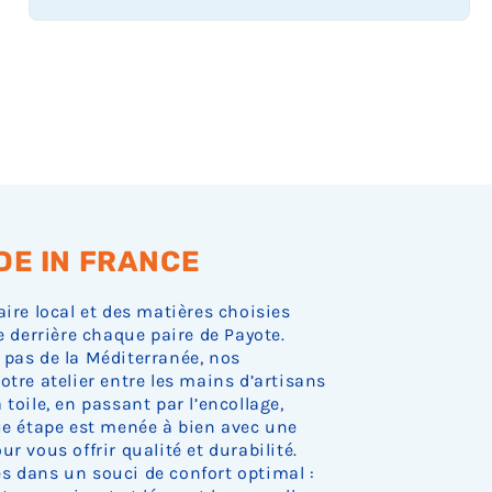
s
s
s
s
s
o
o
o
o
o
b
b
b
b
b
o
t
t
t
t
t
u
u
u
u
u
l
l
l
l
l
n
e
e
e
e
e
e
e
e
e
e
e
e
e
e
e
i
n
n
n
n
n
s
s
s
s
s
o
o
o
o
o
b
r
r
r
r
r
t
t
t
t
t
u
u
u
u
u
l
u
u
u
u
u
e
e
e
e
e
e
e
e
e
e
e
p
p
p
p
p
n
n
n
n
n
s
s
s
s
s
o
t
t
t
t
t
r
r
r
r
r
t
t
t
t
t
u
u
u
u
u
u
u
u
u
u
u
e
e
e
e
e
e
r
r
r
r
r
p
p
p
p
p
n
n
n
n
n
s
e
e
e
e
e
t
t
t
t
t
r
r
r
r
r
t
d
d
d
d
d
u
u
u
u
u
u
u
u
u
u
e
e
e
e
e
e
r
r
r
r
r
p
p
p
p
p
n
DE IN FRANCE
s
s
s
s
s
e
e
e
e
e
t
t
t
t
t
r
t
t
t
t
t
d
d
d
d
d
u
u
u
u
u
u
o
o
o
o
o
aire local et des matières choisies
e
e
e
e
e
r
r
r
r
r
p
c
c
c
c
c
s
s
s
s
s
e
e
e
e
e
t
e derrière chaque paire de Payote.
k
k
k
k
k
t
t
t
t
t
d
d
d
d
d
u
 pas de la Méditerranée, nos
.
.
.
.
.
o
o
o
o
o
e
e
e
e
e
r
otre atelier entre les mains d’artisans
c
c
c
c
c
s
s
s
s
s
e
toile, en passant par l’encollage,
k
k
k
k
k
t
t
t
t
t
d
que étape est menée à bien avec une
.
.
.
.
.
o
o
o
o
o
e
r vous offrir qualité et durabilité.
c
c
c
c
c
s
k
k
k
k
k
t
s dans un souci de confort optimal :
.
.
.
.
.
o