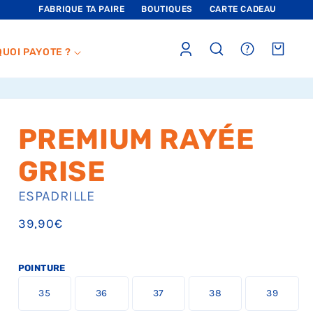
FABRIQUE TA PAIRE
BOUTIQUES
CARTE CADEAU
Connexion
sections.header.faq
Panier
QUOI PAYOTE ?
PREMIUM RAYÉE
GRISE
ESPADRILLE
Prix
39,90€
habituel
POINTURE
L
L
L
L
L
35
36
37
38
39
a
a
a
a
a
t
t
t
t
t