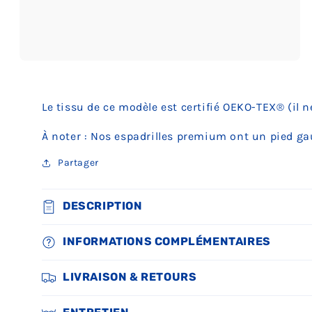
Ouvrir
le
média
3
Le tissu de ce modèle est certifié OEKO-TEX® (il 
dans
une
fenêtre
À noter : Nos espadrilles premium ont un pied gau
modale
Partager
DESCRIPTION
INFORMATIONS COMPLÉMENTAIRES
LIVRAISON & RETOURS