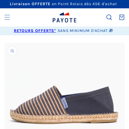
ET
Livraison OFFERTE
en Point Relais dès 45€ d'achat
PASSER
AU
CONTENU
Panier
RETOURS OFFERTS*
SANS MINIMUM D'ACHAT 🎁
PASSER AUX
INFORMATIONS
PRODUITS