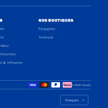
S
NOS BOUTIQUES
ter
Perpignan
dre
Toulouse
endeur
rtenariats
n & Influence
Moyens
© 2026,
Payote
de
paiement
L
Français
a