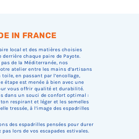
s
s
s
s
s
o
o
o
t
t
t
t
t
u
u
u
e
e
e
e
e
e
e
e
n
n
n
n
n
s
s
s
r
r
r
r
r
t
t
t
u
u
u
u
u
e
e
e
DE IN FRANCE
p
p
p
p
p
n
n
n
t
t
t
t
t
r
r
r
u
u
u
u
u
u
u
u
aire local et des matières choisies
r
r
r
r
r
p
p
p
e derrière chaque paire de Payote.
e
e
e
e
e
t
t
t
 pas de la Méditerranée, nos
d
d
d
d
d
u
u
u
otre atelier entre les mains d’artisans
e
e
e
e
e
r
r
r
toile, en passant par l’encollage,
s
s
s
s
s
e
e
e
que étape est menée à bien avec une
t
t
t
t
t
d
d
d
o
o
o
o
o
e
e
e
r vous offrir qualité et durabilité.
c
c
c
c
c
s
s
s
s dans un souci de confort optimal :
k
k
k
k
k
t
t
t
oton respirant et léger et les semelles
.
.
.
.
.
o
o
o
lle tressée, à l’image des espadrilles
c
c
c
k
k
k
.
.
.
ns des espadrilles pensées pour durer
pas lors de vos escapades estivales.