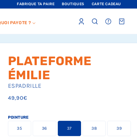
FABRIQUE TA PAIRE
BOUTIQUES
CARTE CADEAU
Connexion
sections.header.faq
Panier
QUOI PAYOTE ?
PLATEFORME
ÉMILIE
ESPADRILLE
Prix
49,90€
habituel
POINTURE
L
L
L
L
L
35
36
37
38
39
a
a
a
a
a
t
t
t
t
t