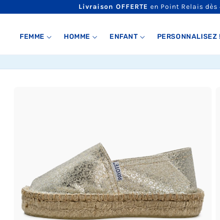
ET
Livraison OFFERTE
en Point Relais dès
PASSER
AU
CONTENU
FEMME
HOMME
ENFANT
PERSONNALISEZ 
PASSER AUX
INFORMATIONS
PRODUITS