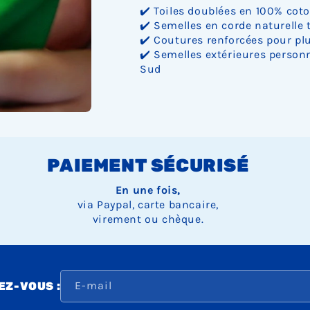
✔️ Toiles doublées en 100% cot
✔️ Semelles en corde naturelle 
✔️ Coutures renforcées pour plu
✔️ Semelles extérieures personn
Sud
PAIEMENT SÉCURISÉ
En une fois,
via Paypal, carte bancaire,
virement ou chèque.
E-mail
Z-VOUS :