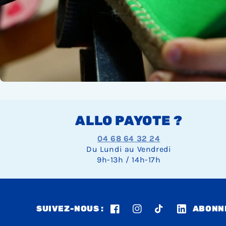
ALLO PAYOTE ?
04 68 64 32 24
Du Lundi au Vendredi
9h-13h / 14h-17h
SUIVEZ-NOUS :
ABONNE
Facebook
Instagram
TikTok
LinkedIn