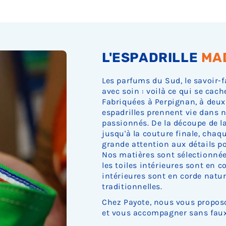
L'ESPADRILLE
MA
Les parfums du Sud, le savoir-f
avec soin : voilà ce qui se cach
Fabriquées à Perpignan, à deux
espadrilles prennent vie dans n
passionnés. De la découpe de la 
jusqu'à la couture finale, cha
grande attention aux détails pou
Nos matières sont sélectionnée
les toiles intérieures sont en c
intérieures sont en corde nature
traditionnelles.
Chez Payote, nous vous proposo
et vous accompagner sans faux 