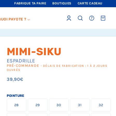
FABRIQUE TA PAIRE
BOUTIQUES
CARTE CADEAU
Connexion
sections.header.faq
Panier
QUOI PAYOTE ?
MIMI-SIKU
ESPADRILLE
PRÉ-COMMANDE
- DÉLAIS DE FABRICATION : 1 À 2 JOURS
OUVRÉS
Prix
39,90€
habituel
POINTURE
L
L
L
L
L
28
29
30
31
32
a
a
a
a
a
t
t
t
t
t
a
a
a
a
a
L
L
L
L
L