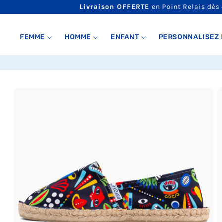
ET
Livraison OFFERTE
en Point Relais dès
PASSER
AU
CONTENU
FEMME
HOMME
ENFANT
PERSONNALISEZ 
PASSER AUX
INFORMATIONS
PRODUITS