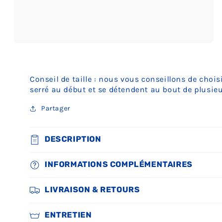
Ouvrir
le
média
3
dans
Conseil de taille : nous vous conseillons de choisi
une
serré au début et se détendent au bout de plusie
fenêtre
modale
Partager
DESCRIPTION
INFORMATIONS COMPLÉMENTAIRES
LIVRAISON & RETOURS
ENTRETIEN