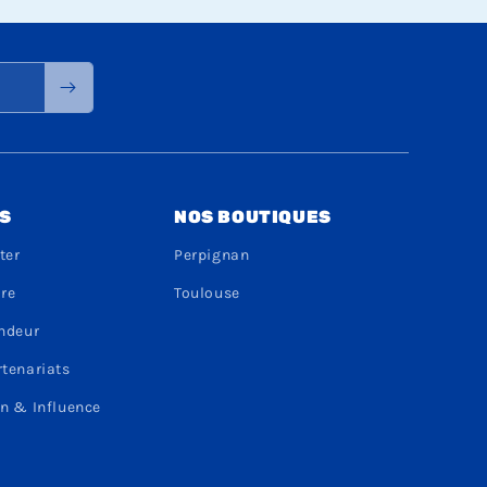
S
NOS BOUTIQUES
ter
Perpignan
dre
Toulouse
endeur
rtenariats
n & Influence