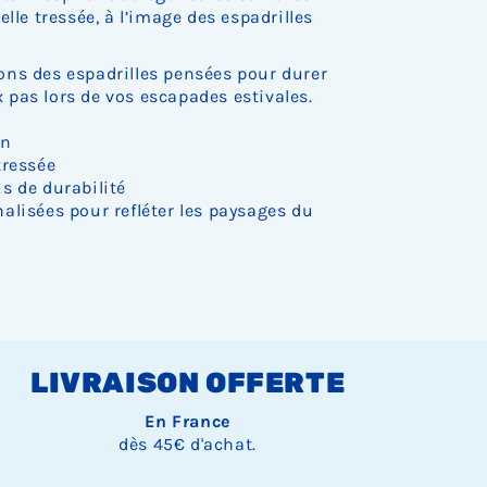
c
c
c
c
c
s
s
s
lle tressée, à l’image des espadrilles
k
k
k
k
k
t
t
t
.
.
.
.
.
o
o
o
c
c
c
ns des espadrilles pensées pour durer
k
k
k
pas lors de vos escapades estivales.
.
.
.
on
tressée
s de durabilité
alisées pour refléter les paysages du
LIVRAISON OFFERTE
En France
dès 45€ d'achat.