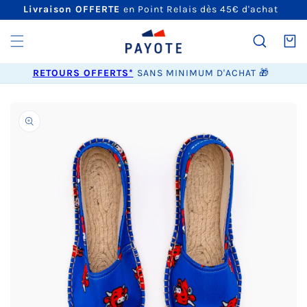
ET
Livraison OFFERTE
en Point Relais dès 45€ d'achat
PASSER
AU
CONTENU
Panier
RETOURS OFFERTS*
SANS MINIMUM D'ACHAT 🎁
PASSER AUX
INFORMATIONS
PRODUITS