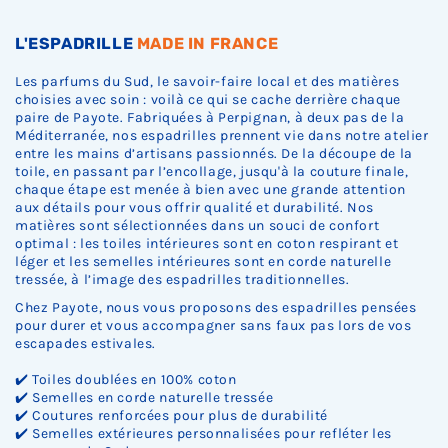
c
c
c
k
k
k
.
.
.
L'ESPADRILLE
MADE IN FRANCE
Les parfums du Sud, le savoir-faire local et des matières
choisies avec soin : voilà ce qui se cache derrière chaque
paire de Payote. Fabriquées à Perpignan, à deux pas de la
Méditerranée, nos espadrilles prennent vie dans notre atelier
entre les mains d’artisans passionnés. De la découpe de la
toile, en passant par l’encollage, jusqu'à la couture finale,
chaque étape est menée à bien avec une grande attention
aux détails pour vous offrir qualité et durabilité. Nos
matières sont sélectionnées dans un souci de confort
optimal : les toiles intérieures sont en coton respirant et
léger et les semelles intérieures sont en corde naturelle
tressée, à l’image des espadrilles traditionnelles.
Chez Payote, nous vous proposons des espadrilles pensées
pour durer et vous accompagner sans faux pas lors de vos
escapades estivales.
✔️ Toiles doublées en 100% coton
✔️ Semelles en corde naturelle tressée
✔️ Coutures renforcées pour plus de durabilité
✔️ Semelles extérieures personnalisées pour refléter les