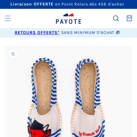
ET
Livraison OFFERTE
en Point Relais dès 45€ d'achat
PASSER
AU
CONTENU
Panier
RETOURS OFFERTS*
SANS MINIMUM D'ACHAT 🎁
PASSER AUX
INFORMATIONS
PRODUITS