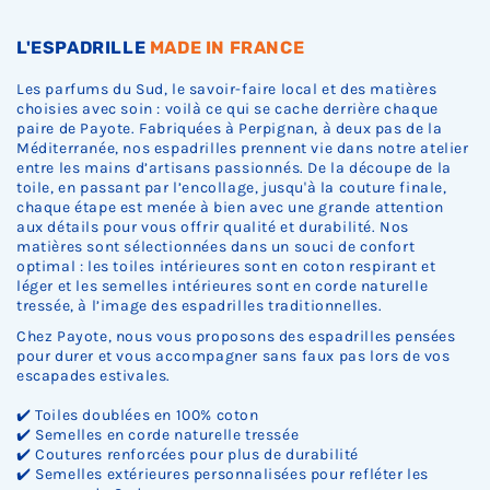
c
c
c
k
k
k
.
.
.
L'ESPADRILLE
MADE IN FRANCE
Les parfums du Sud, le savoir-faire local et des matières
choisies avec soin : voilà ce qui se cache derrière chaque
paire de Payote. Fabriquées à Perpignan, à deux pas de la
Méditerranée, nos espadrilles prennent vie dans notre atelier
entre les mains d’artisans passionnés. De la découpe de la
toile, en passant par l’encollage, jusqu'à la couture finale,
chaque étape est menée à bien avec une grande attention
aux détails pour vous offrir qualité et durabilité. Nos
matières sont sélectionnées dans un souci de confort
optimal : les toiles intérieures sont en coton respirant et
léger et les semelles intérieures sont en corde naturelle
tressée, à l’image des espadrilles traditionnelles.
Chez Payote, nous vous proposons des espadrilles pensées
pour durer et vous accompagner sans faux pas lors de vos
escapades estivales.
✔️ Toiles doublées en 100% coton
✔️ Semelles en corde naturelle tressée
✔️ Coutures renforcées pour plus de durabilité
✔️ Semelles extérieures personnalisées pour refléter les