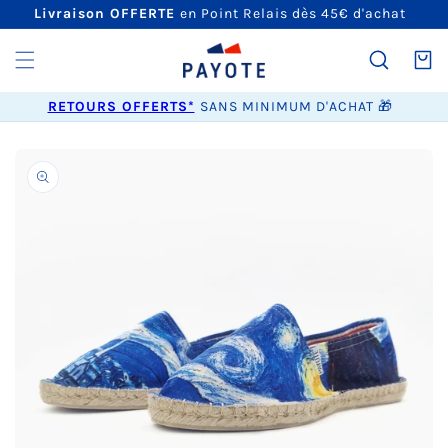
ET
Livraison OFFERTE
en Point Relais dès 45€ d'achat
PASSER
AU
CONTENU
Panier
RETOURS OFFERTS*
SANS MINIMUM D'ACHAT 🎁
PASSER AUX
INFORMATIONS
PRODUITS