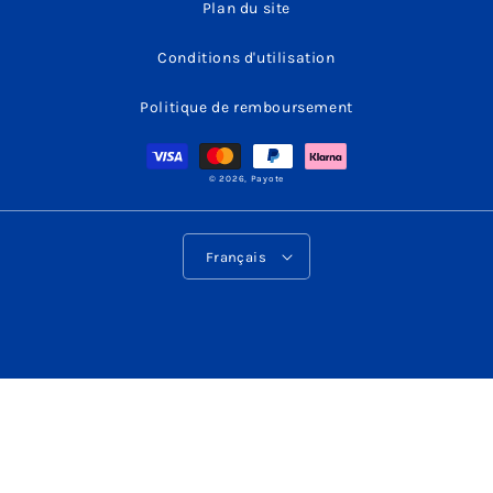
Plan du site
Conditions d'utilisation
Politique de remboursement
Moyens
de
paiement
© 2026,
Payote
L
Français
a
n
g
u
e