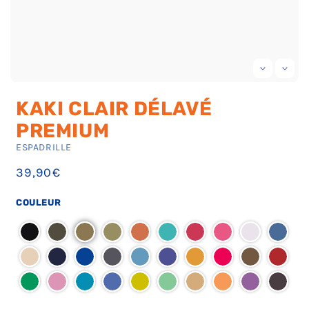
Ouvrir
Ou
le
le
KAKI CLAIR DÉLAVÉ
média
mé
1
2
PREMIUM
dans
da
une
un
ESPADRILLE
fenêtre
fe
modale
mo
Prix
39,90€
habituel
COULEUR