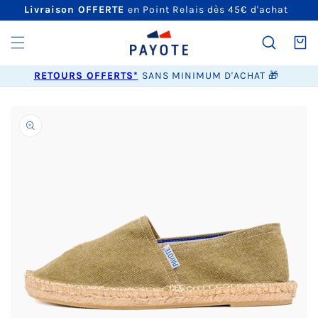
ET
Livraison OFFERTE
en Point Relais dès 45€ d'achat
PASSER
AU
CONTENU
Panier
RETOURS OFFERTS*
SANS MINIMUM D'ACHAT 🎁
PASSER AUX
INFORMATIONS
PRODUITS