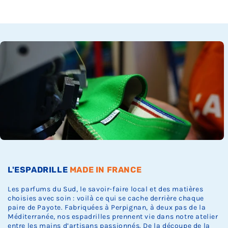
Ÿ
k
k
k
k
k
t
t
t
t
t
d
.
.
.
.
.
o
o
o
o
o
e
c
c
c
c
c
s
k
k
k
k
k
t
.
.
.
.
.
o
c
k
.
L'ESPADRILLE
MADE IN FRANCE
Les parfums du Sud, le savoir-faire local et des matières
choisies avec soin : voilà ce qui se cache derrière chaque
paire de Payote. Fabriquées à Perpignan, à deux pas de la
Méditerranée, nos espadrilles prennent vie dans notre atelier
entre les mains d’artisans passionnés. De la découpe de la