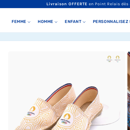
ET
Livraison OFFERTE
en Point Relais dès
PASSER
AU
CONTENU
FEMME
HOMME
ENFANT
PERSONNALISEZ 
PASSER AUX
INFORMATIONS
PRODUITS