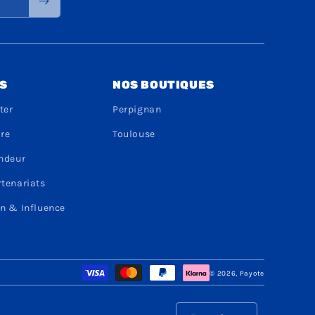
S
NOS BOUTIQUES
ter
Perpignan
dre
Toulouse
endeur
rtenariats
n & Influence
Moyens
© 2026,
Payote
de
paiement
L