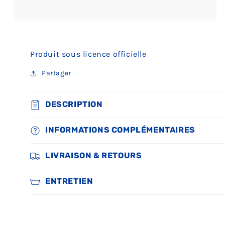
Ouvrir
le
média
5
Produit sous licence officielle
dans
une
fenêtre
Partager
modale
DESCRIPTION
INFORMATIONS COMPLÉMENTAIRES
LIVRAISON & RETOURS
ENTRETIEN