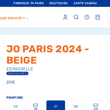
FABRIQUE TA PAIRE
BOUTIQUES
CARTE CADEAU
Connexion
sections.header.faq
Panier
QUOI PAYOTE ?
JO PARIS 2024 -
BEIGE
ESPADRILLE
NOUVEAUTÉS
Prix
20€
habituel
POINTURE
L
L
L
L
L
35
37
38
a
a
a
a
a
36
39