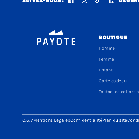
SUIVEZ-NOUS :
ABONNE
Facebook
Instagram
TikTok
LinkedIn
BOUTIQUE
Homme
Femme
Enfant
Carte cadeau
Toutes les collecti
C.G.V
Mentions Légales
Confidentialité
Plan du site
Condi