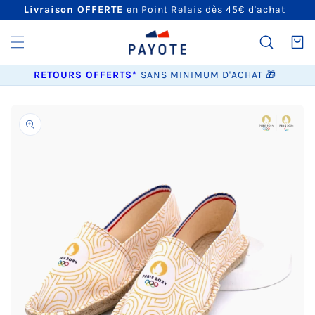
ET
Livraison OFFERTE
en Point Relais dès 45€ d'achat
PASSER
AU
CONTENU
Panier
RETOURS OFFERTS*
SANS MINIMUM D'ACHAT 🎁
PASSER AUX
INFORMATIONS
PRODUITS