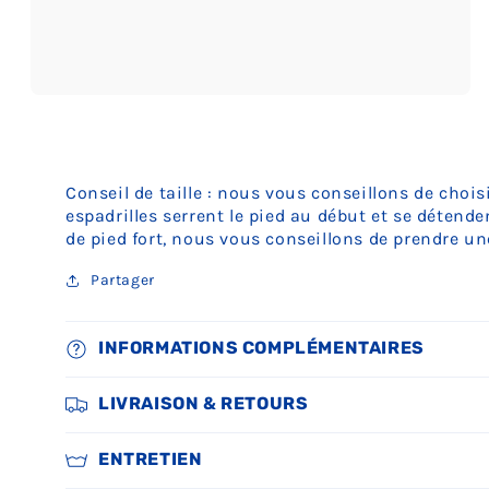
Ouvrir
le
média
3
dans
une
Conseil de taille : nous vous conseillons de chois
fenêtre
espadrilles serrent le pied au début et se détend
modale
de pied fort, nous vous conseillons de prendre une
Partager
INFORMATIONS COMPLÉMENTAIRES
LIVRAISON & RETOURS
ENTRETIEN