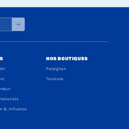
S
NOS BOUTIQUES
ter
Perpignan
dre
Toulouse
endeur
rtenariats
n & Influence