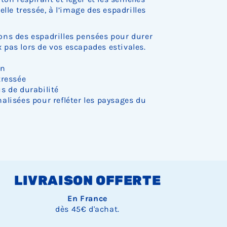
.
.
.
.
.
o
o
o
lle tressée, à l’image des espadrilles
c
c
c
k
k
k
.
.
.
ns des espadrilles pensées pour durer
pas lors de vos escapades estivales.
on
tressée
s de durabilité
alisées pour refléter les paysages du
LIVRAISON OFFERTE
En France
dès 45€ d'achat.