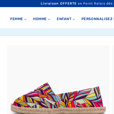
ET
Livraison OFFERTE
en Point Relais dès
PASSER
AU
CONTENU
FEMME
HOMME
ENFANT
PERSONNALISEZ 
PASSER AUX
INFORMATIONS
PRODUITS