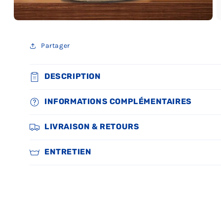
Ouvrir
O
le
le
média
m
Partager
5
6
dans
d
une
u
fenêtre
f
modale
DESCRIPTION
m
INFORMATIONS COMPLÉMENTAIRES
LIVRAISON & RETOURS
ENTRETIEN