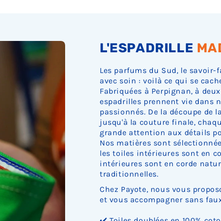
L'ESPADRILLE
MA
Les parfums du Sud, le savoir-f
avec soin : voilà ce qui se cach
Fabriquées à Perpignan, à deux
espadrilles prennent vie dans n
passionnés. De la découpe de la 
jusqu'à la couture finale, cha
grande attention aux détails pou
Nos matières sont sélectionnée
les toiles intérieures sont en c
intérieures sont en corde nature
traditionnelles.
Chez Payote, nous vous proposo
et vous accompagner sans faux 
✔️ Toiles doublées en 100% cot