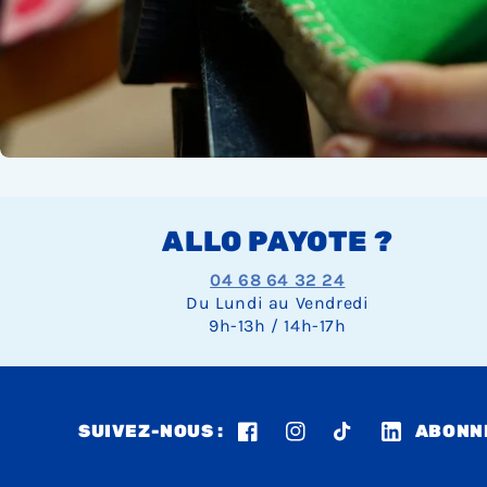
ALLO PAYOTE ?
04 68 64 32 24
Du Lundi au Vendredi
9h-13h / 14h-17h
SUIVEZ-NOUS :
ABONNE
Facebook
Instagram
TikTok
LinkedIn