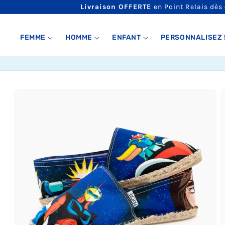
ET
Livraison OFFERTE
en Point Relais dès
PASSER
AU
CONTENU
FEMME
HOMME
ENFANT
PERSONNALISEZ 
PASSER AUX
INFORMATIONS
PRODUITS