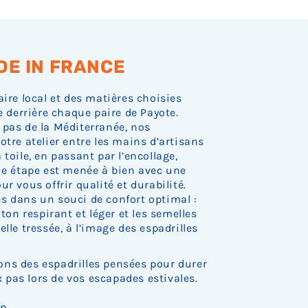
.
.
.
.
.
o
o
o
c
c
c
k
k
k
.
.
.
DE IN FRANCE
aire local et des matières choisies
e derrière chaque paire de Payote.
 pas de la Méditerranée, nos
otre atelier entre les mains d’artisans
toile, en passant par l’encollage,
que étape est menée à bien avec une
r vous offrir qualité et durabilité.
s dans un souci de confort optimal :
oton respirant et léger et les semelles
lle tressée, à l’image des espadrilles
ns des espadrilles pensées pour durer
pas lors de vos escapades estivales.
on