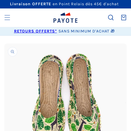
ET
Livraison OFFERTE
en Point Relais dès 45€ d'achat
PASSER
AU
CONTENU
Panier
RETOURS OFFERTS*
SANS MINIMUM D'ACHAT 🎁
PASSER AUX
INFORMATIONS
PRODUITS