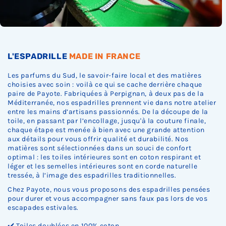
c
c
c
k
k
k
.
.
.
L'ESPADRILLE
MADE IN FRANCE
Les parfums du Sud, le savoir-faire local et des matières
choisies avec soin : voilà ce qui se cache derrière chaque
paire de Payote. Fabriquées à Perpignan, à deux pas de la
Méditerranée, nos espadrilles prennent vie dans notre atelier
entre les mains d’artisans passionnés. De la découpe de la
toile, en passant par l’encollage, jusqu'à la couture finale,
chaque étape est menée à bien avec une grande attention
aux détails pour vous offrir qualité et durabilité. Nos
matières sont sélectionnées dans un souci de confort
optimal : les toiles intérieures sont en coton respirant et
léger et les semelles intérieures sont en corde naturelle
tressée, à l’image des espadrilles traditionnelles.
Chez Payote, nous vous proposons des espadrilles pensées
pour durer et vous accompagner sans faux pas lors de vos
escapades estivales.
✔️ Toiles doublées en 100% coton