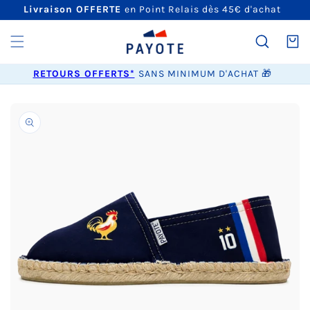
ET
Livraison OFFERTE
en Point Relais dès 45€ d'achat
PASSER
AU
CONTENU
Panier
RETOURS OFFERTS*
SANS MINIMUM D'ACHAT 🎁
PASSER AUX
INFORMATIONS
PRODUITS