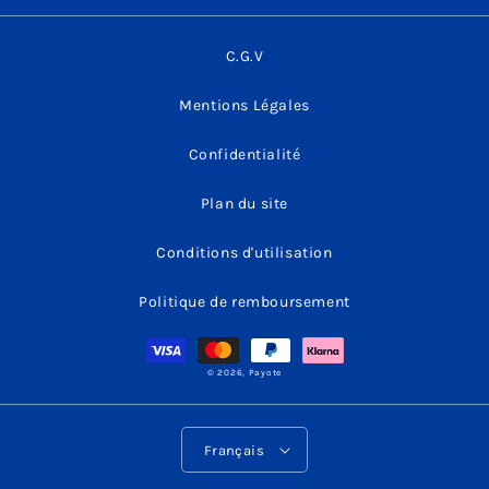
C.G.V
Mentions Légales
Confidentialité
Plan du site
Conditions d'utilisation
Politique de remboursement
Moyens
de
paiement
© 2026,
Payote
L
Français
a