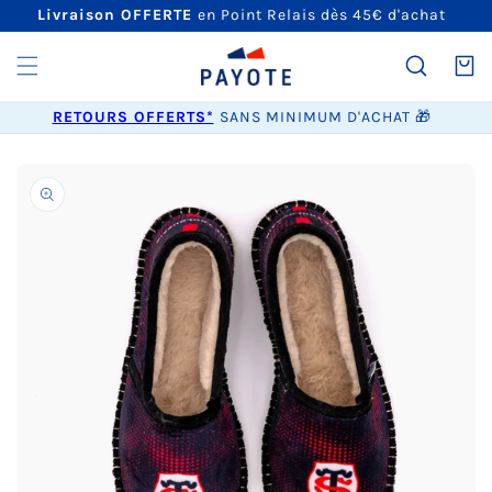
ET
Livraison OFFERTE
en Point Relais dès 45€ d'achat
PASSER
AU
CONTENU
Panier
RETOURS OFFERTS*
SANS MINIMUM D'ACHAT 🎁
PASSER AUX
INFORMATIONS
PRODUITS