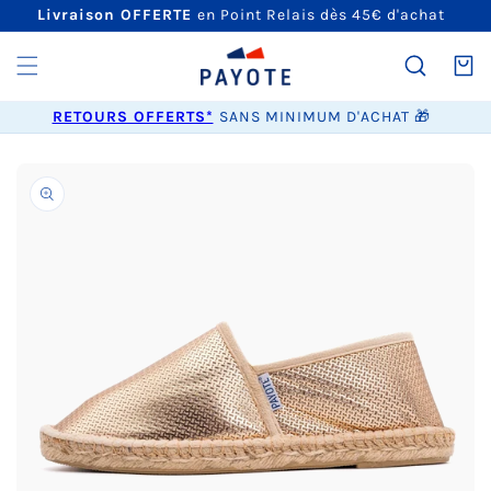
ET
Livraison OFFERTE
en Point Relais dès 45€ d'achat
PASSER
AU
CONTENU
Panier
RETOURS OFFERTS*
SANS MINIMUM D'ACHAT 🎁
PASSER AUX
INFORMATIONS
PRODUITS