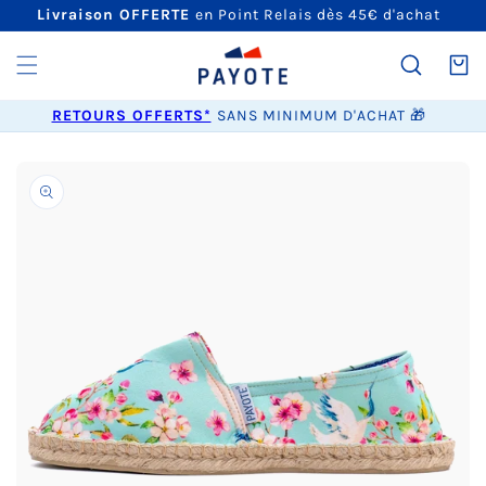
ET
Livraison OFFERTE
en Point Relais dès 45€ d'achat
PASSER
AU
CONTENU
Panier
RETOURS OFFERTS*
SANS MINIMUM D'ACHAT 🎁
PASSER AUX
INFORMATIONS
PRODUITS