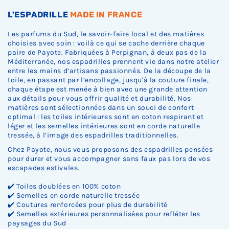
.
.
.
L'ESPADRILLE
MADE IN FRANCE
Les parfums du Sud, le savoir-faire local et des matières
choisies avec soin : voilà ce qui se cache derrière chaque
paire de Payote. Fabriquées à Perpignan, à deux pas de la
Méditerranée, nos espadrilles prennent vie dans notre atelier
entre les mains d’artisans passionnés. De la découpe de la
toile, en passant par l’encollage, jusqu'à la couture finale,
chaque étape est menée à bien avec une grande attention
aux détails pour vous offrir qualité et durabilité. Nos
matières sont sélectionnées dans un souci de confort
optimal : les toiles intérieures sont en coton respirant et
léger et les semelles intérieures sont en corde naturelle
tressée, à l’image des espadrilles traditionnelles.
Chez Payote, nous vous proposons des espadrilles pensées
pour durer et vous accompagner sans faux pas lors de vos
escapades estivales.
✔️ Toiles doublées en 100% coton
✔️ Semelles en corde naturelle tressée
✔️ Coutures renforcées pour plus de durabilité
✔️ Semelles extérieures personnalisées pour refléter les
paysages du Sud