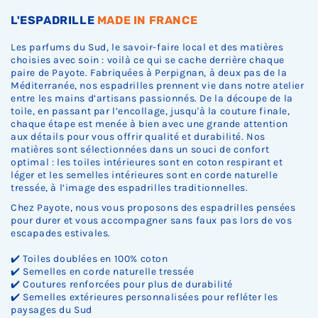
.
.
.
L'ESPADRILLE
MADE IN FRANCE
Les parfums du Sud, le savoir-faire local et des matières
choisies avec soin : voilà ce qui se cache derrière chaque
paire de Payote. Fabriquées à Perpignan, à deux pas de la
Méditerranée, nos espadrilles prennent vie dans notre atelier
entre les mains d’artisans passionnés. De la découpe de la
toile, en passant par l’encollage, jusqu'à la couture finale,
chaque étape est menée à bien avec une grande attention
aux détails pour vous offrir qualité et durabilité. Nos
matières sont sélectionnées dans un souci de confort
optimal : les toiles intérieures sont en coton respirant et
léger et les semelles intérieures sont en corde naturelle
tressée, à l’image des espadrilles traditionnelles.
Chez Payote, nous vous proposons des espadrilles pensées
pour durer et vous accompagner sans faux pas lors de vos
escapades estivales.
✔️ Toiles doublées en 100% coton
✔️ Semelles en corde naturelle tressée
✔️ Coutures renforcées pour plus de durabilité
✔️ Semelles extérieures personnalisées pour refléter les
paysages du Sud