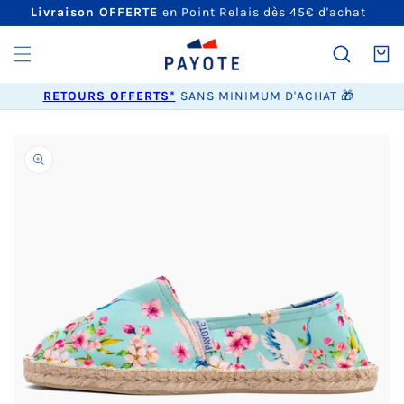
ET
Livraison OFFERTE
en Point Relais dès 45€ d'achat
PASSER
AU
CONTENU
Panier
RETOURS OFFERTS*
SANS MINIMUM D'ACHAT 🎁
PASSER AUX
INFORMATIONS
PRODUITS