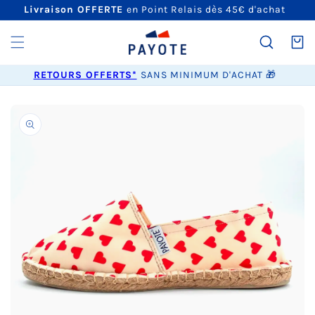
ET
Livraison OFFERTE
en Point Relais dès 45€ d'achat
PASSER
AU
CONTENU
Panier
RETOURS OFFERTS*
SANS MINIMUM D'ACHAT 🎁
PASSER AUX
INFORMATIONS
PRODUITS