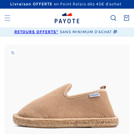
ET
Livraison OFFERTE
en Point Relais dès 45€ d'achat
PASSER
AU
CONTENU
Panier
RETOURS OFFERTS*
SANS MINIMUM D'ACHAT 🎁
PASSER AUX
INFORMATIONS
PRODUITS