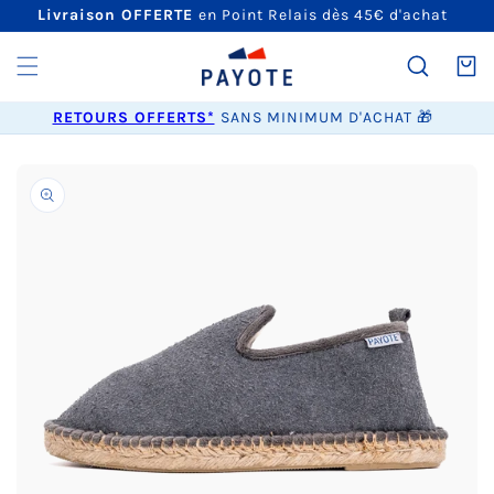
ET
Livraison OFFERTE
en Point Relais dès 45€ d'achat
PASSER
AU
CONTENU
Panier
RETOURS OFFERTS*
SANS MINIMUM D'ACHAT 🎁
PASSER AUX
INFORMATIONS
PRODUITS