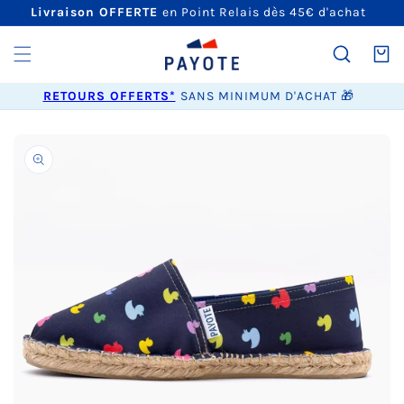
ET
Livraison OFFERTE
en Point Relais dès 45€ d'achat
PASSER
AU
CONTENU
Panier
RETOURS OFFERTS*
SANS MINIMUM D'ACHAT 🎁
PASSER AUX
INFORMATIONS
PRODUITS