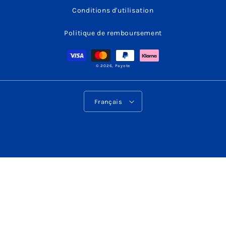
Conditions d'utilisation
Politique de remboursement
Moyens
de
paiement
© 2026,
Payote
L
Français
a
n
g
u
e