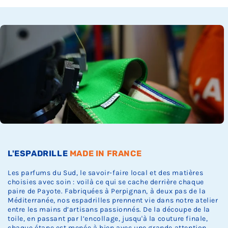
Ÿ
c
c
c
c
c
s
k
k
k
k
k
t
.
.
.
.
.
o
c
k
.
L'ESPADRILLE
MADE IN FRANCE
Les parfums du Sud, le savoir-faire local et des matières
choisies avec soin : voilà ce qui se cache derrière chaque
paire de Payote. Fabriquées à Perpignan, à deux pas de la
Méditerranée, nos espadrilles prennent vie dans notre atelier
entre les mains d’artisans passionnés. De la découpe de la
toile, en passant par l’encollage, jusqu'à la couture finale,
chaque étape est menée à bien avec une grande attention