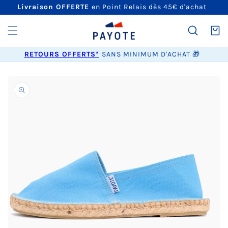
ET
Livraison OFFERTE
en Point Relais dès 45€ d'achat
PASSER
AU
CONTENU
Panier
RETOURS OFFERTS*
SANS MINIMUM D'ACHAT 🎁
PASSER AUX
INFORMATIONS
PRODUITS