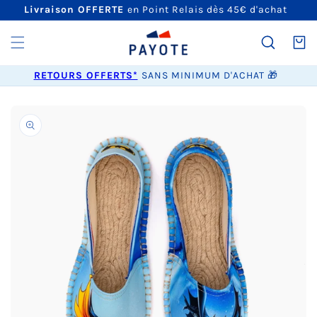
ET
Livraison OFFERTE
en Point Relais dès 45€ d'achat
PASSER
AU
CONTENU
Panier
RETOURS OFFERTS*
SANS MINIMUM D'ACHAT 🎁
PASSER AUX
INFORMATIONS
PRODUITS