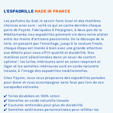
.
.
.
L'ESPADRILLE
MADE IN FRANCE
Les parfums du Sud, le savoir-faire local et des matières
choisies avec soin : voilà ce qui se cache derrière chaque
paire de Payote. Fabriquées à Perpignan, à deux pas de la
Méditerranée, nos espadrilles prennent vie dans notre atelier
entre les mains d’artisans passionnés. De la découpe de la
toile, en passant par l’encollage, jusqu'à la couture finale,
chaque étape est menée à bien avec une grande attention
aux détails pour vous offrir qualité et durabilité. Nos
matières sont sélectionnées dans un souci de confort
optimal : les toiles intérieures sont en coton respirant et
léger et les semelles intérieures sont en corde naturelle
tressée, à l’image des espadrilles traditionnelles.
Chez Payote, nous vous proposons des espadrilles pensées
pour durer et vous accompagner sans faux pas lors de vos
escapades estivales.
✔️ Toiles doublées en 100% coton
✔️ Semelles en corde naturelle tressée
✔️ Coutures renforcées pour plus de durabilité
✔️ Semelles extérieures personnalisées pour refléter les