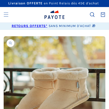
ET
Livraison OFFERTE
en Point Relais dès 45€ d'achat
PASSER
AU
CONTENU
Panier
RETOURS OFFERTS*
SANS MINIMUM D'ACHAT 🎁
PASSER AUX
INFORMATIONS
PRODUITS