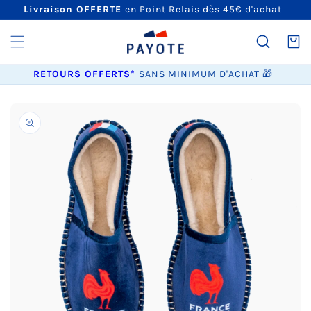
ET
Livraison OFFERTE
en Point Relais dès 45€ d'achat
PASSER
AU
CONTENU
Panier
RETOURS OFFERTS*
SANS MINIMUM D'ACHAT 🎁
PASSER AUX
INFORMATIONS
PRODUITS