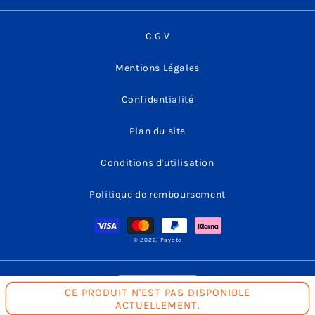
C.G.V
Mentions Légales
Confidentialité
Plan du site
Conditions d'utilisation
Politique de remboursement
Moyens
de
paiement
© 2026,
Payote
L
Français
CE PRODUIT N'EST PAS DISPONIBLE
ACTUELLEMENT.
a