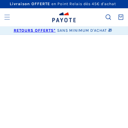
ET
Livraison OFFERTE
en Point Relais dès 45€ d'achat
PASSER
AU
CONTENU
Panier
RETOURS OFFERTS*
SANS MINIMUM D'ACHAT 🎁
PASSER AUX
INFORMATIONS
PRODUITS