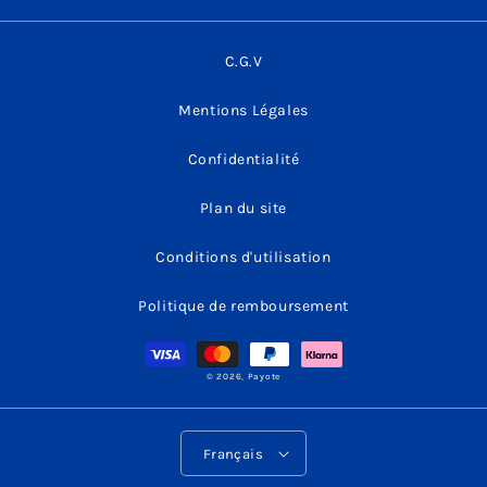
C.G.V
Mentions Légales
Confidentialité
Plan du site
Conditions d'utilisation
Politique de remboursement
Moyens
de
paiement
© 2026,
Payote
L
Français
a