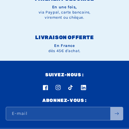
Ÿ
En une fois,
via Paypal, carte bancaire,
virement ou chèque.
LIVRAISON OFFERTE
En France
dès 45€ d'achat.
SUIVEZ-NOUS :
Facebook
Instagram
TikTok
LinkedIn
ABONNEZ-VOUS :
E-mail